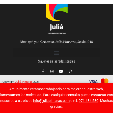
Dime qué y te diré cómo. Juliá Pinturas, desde 1948.
Síguenos en las redes sociales
F
I
Y
P
a
n
o
i
c
s
u
n
e
t
t
t
Copyright
Juliá Pinturas
2021
b
a
u
e
o
g
b
r
Actualmente estamos trabajando para mejorar nuestra web,
o
r
e
e
k
a
s
lamentamos las molestias. Para cualquier consulta puede contactar con
-
m
t
nosotros a través de
info@juliapinturas.com
o tel.
971 434 580
. Muchas
f
-
p
gracias.