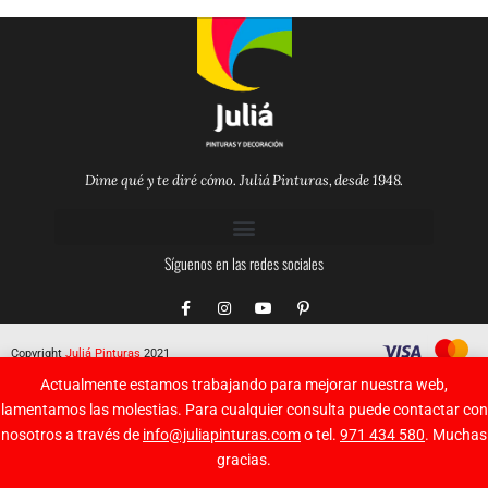
Dime qué y te diré cómo. Juliá Pinturas, desde 1948.
Síguenos en las redes sociales
F
I
Y
P
a
n
o
i
c
s
u
n
e
t
t
t
Copyright
Juliá Pinturas
2021
b
a
u
e
o
g
b
r
Actualmente estamos trabajando para mejorar nuestra web,
o
r
e
e
k
a
s
lamentamos las molestias. Para cualquier consulta puede contactar con
-
m
t
nosotros a través de
info@juliapinturas.com
o tel.
971 434 580
. Muchas
f
-
p
gracias.