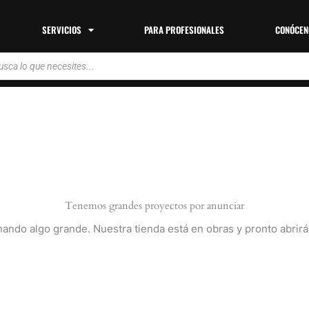
SERVICIOS
PARA PROFESIONALES
CONÓCEN
da
tos
Tenemos grandes proyectos por anunciar
nando algo grande. Nuestra tienda está en obras y pronto abrirá