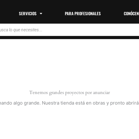
SERVICIOS
PARA PROFESIONALES
CONÓCEN
da
tos
Tenemos grandes proyectos por anunciar
nando algo grande. Nuestra tienda está en obras y pronto abrirá