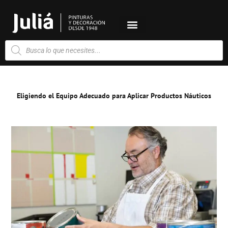
Ir
al
contenido
Búsqueda
de
productos
Eligiendo el Equipo Adecuado para Aplicar Productos Náuticos