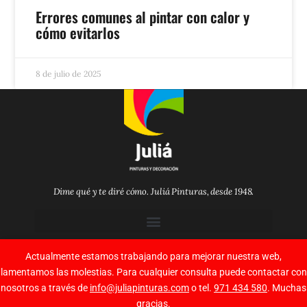
Errores comunes al pintar con calor y
cómo evitarlos
8 de julio de 2025
Dime qué y te diré cómo. Juliá Pinturas, desde 1948.
Síguenos en las redes sociales
Actualmente estamos trabajando para mejorar nuestra web,
F
I
Y
P
lamentamos las molestias. Para cualquier consulta puede contactar con
a
n
o
i
c
s
u
n
nosotros a través de
info@juliapinturas.com
o tel.
971 434 580
. Muchas
e
t
t
t
Copyright
Juliá Pinturas
2021
gracias.
b
a
u
e