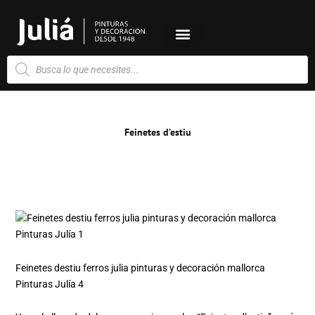
Ir
al
contenido
Búsqueda
de
productos
Feinetes d’estiu
Feinetes destiu ferros julia pinturas y decoración mallorca
Pinturas Julía 4