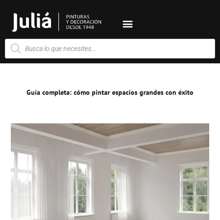
Ir
al
contenido
Búsqueda
de
productos
Guía completa: cómo pintar espacios grandes con éxito