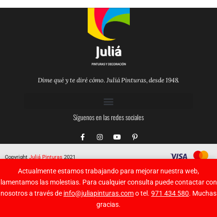
Dime qué y te diré cómo. Juliá Pinturas, desde 1948.
Síguenos en las redes sociales
F
I
Y
P
a
n
o
i
c
s
u
n
e
t
t
t
Copyright
Juliá Pinturas
2021
b
a
u
e
o
g
b
r
Actualmente estamos trabajando para mejorar nuestra web,
o
r
e
e
k
a
s
lamentamos las molestias. Para cualquier consulta puede contactar con
-
m
t
nosotros a través de
info@juliapinturas.com
o tel.
971 434 580
. Muchas
f
-
p
gracias.