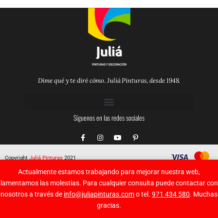
Dime qué y te diré cómo. Juliá Pinturas, desde 1948.
Síguenos en las redes sociales
F
I
Y
P
a
n
o
i
c
s
u
n
e
t
t
t
Copyright
Juliá Pinturas
2021
b
a
u
e
o
g
b
r
Actualmente estamos trabajando para mejorar nuestra web,
o
r
e
e
k
a
s
lamentamos las molestias. Para cualquier consulta puede contactar con
-
m
t
nosotros a través de
info@juliapinturas.com
o tel.
971 434 580
. Muchas
f
-
p
gracias.