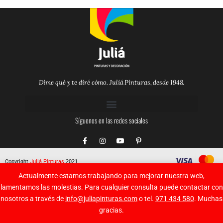
Dime qué y te diré cómo. Juliá Pinturas, desde 1948.
Síguenos en las redes sociales
F
I
Y
P
a
n
o
i
c
s
u
n
e
t
t
t
Copyright
Juliá Pinturas
2021
b
a
u
e
o
g
b
r
Actualmente estamos trabajando para mejorar nuestra web,
o
r
e
e
k
a
s
lamentamos las molestias. Para cualquier consulta puede contactar con
-
m
t
nosotros a través de
info@juliapinturas.com
o tel.
971 434 580
. Muchas
f
-
p
gracias.