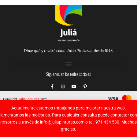
Dime qué y te diré cómo. Juliá Pinturas, desde 1948.
Síguenos en las redes sociales
F
I
Y
P
a
n
o
i
c
s
u
n
e
t
t
t
Copyright
Juliá Pinturas
2021
b
a
u
e
o
g
b
r
Actualmente estamos trabajando para mejorar nuestra web,
o
r
e
e
k
a
s
lamentamos las molestias. Para cualquier consulta puede contactar con
-
m
t
nosotros a través de
info@juliapinturas.com
o tel.
971 434 580
. Muchas
f
-
p
gracias.