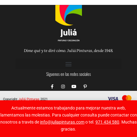
Dime qué y te diré cómo. Juliá Pinturas, desde 1948.
Síguenos en las redes sociales
F
I
Y
P
a
n
o
i
c
s
u
n
e
t
t
t
Copyright
Juliá Pinturas
2021
b
a
u
e
o
g
b
r
Actualmente estamos trabajando para mejorar nuestra web,
o
r
e
e
k
a
s
lamentamos las molestias. Para cualquier consulta puede contactar con
-
m
t
nosotros a través de
info@juliapinturas.com
o tel.
971 434 580
. Muchas
f
-
p
gracias.