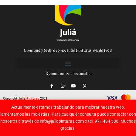
Dime qué y te diré cómo. Juliá Pinturas, desde 1948.
Síguenos en las redes sociales
F
I
Y
P
a
n
o
i
c
s
u
n
e
t
t
t
Copyright
Juliá Pinturas
2021
b
a
u
e
o
g
b
r
Actualmente estamos trabajando para mejorar nuestra web,
o
r
e
e
k
a
s
lamentamos las molestias. Para cualquier consulta puede contactar con
-
m
t
nosotros a través de
info@juliapinturas.com
o tel.
971 434 580
. Muchas
f
-
p
gracias.