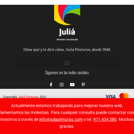
Dime qué y te diré cómo. Juliá Pinturas, desde 1948.
Síguenos en las redes sociales
F
I
Y
P
a
n
o
i
c
s
u
n
e
t
t
t
Copyright
Juliá Pinturas
2021
b
a
u
e
o
g
b
r
Actualmente estamos trabajando para mejorar nuestra web,
o
r
e
e
k
a
s
lamentamos las molestias. Para cualquier consulta puede contactar con
-
m
t
nosotros a través de
info@juliapinturas.com
o tel.
971 434 580
. Muchas
f
-
p
gracias.