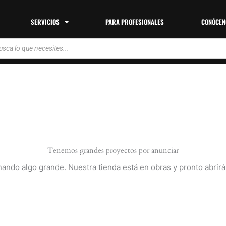
SERVICIOS
PARA PROFESIONALES
CONÓCEN
da
tos
Tenemos grandes proyectos por anunciar
nando algo grande. Nuestra tienda está en obras y pronto abrirá