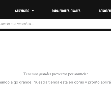
SERVICIOS
PARA PROFESIONALES
CONÓCEN
da
tos
Tenemos grandes proyectos por anunciar
nando algo grande. Nuestra tienda está en obras y pronto abrirá