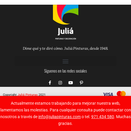
Dime qué y te diré cómo. Juliá Pinturas, desde 1948.
Síguenos en las redes sociales
F
I
Y
P
a
n
o
i
c
s
u
n
e
t
t
t
Copyright
Juliá Pinturas
2021
b
a
u
e
o
g
b
r
Actualmente estamos trabajando para mejorar nuestra web,
o
r
e
e
k
a
s
lamentamos las molestias. Para cualquier consulta puede contactar con
-
m
t
nosotros a través de
info@juliapinturas.com
o tel.
971 434 580
. Muchas
f
-
p
gracias.