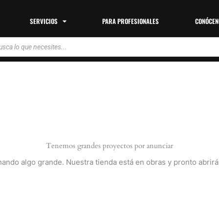
SERVICIOS
PARA PROFESIONALES
CONÓCEN
da
tos
Tenemos grandes proyectos por anunciar
nando algo grande. Nuestra tienda está en obras y pronto abrirá