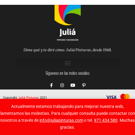
Dime qué y te diré cómo. Juliá Pinturas, desde 1948.
Síguenos en las redes sociales
F
I
Y
P
a
n
o
i
c
s
u
n
e
t
t
t
Copyright
Juliá Pinturas
2021
b
a
u
e
o
g
b
r
Actualmente estamos trabajando para mejorar nuestra web,
o
r
e
e
k
a
s
lamentamos las molestias. Para cualquier consulta puede contactar con
-
m
t
nosotros a través de
info@juliapinturas.com
o tel.
971 434 580
. Muchas
f
-
p
gracias.