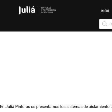
Ir
al
INICIO
contenido
Búsque
de
produc
En Juliá Pinturas os presentamos los sistemas de aislamiento 