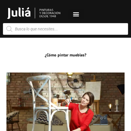
Ir
al
contenido
Búsqueda
de
productos
¿Cómo pintar muebles?