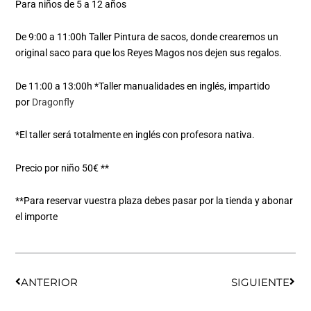
Para niños de 5 a 12 años
De 9:00 a 11:00h Taller Pintura de sacos, donde crearemos un
original saco para que los Reyes Magos nos dejen sus regalos.
De 11:00 a 13:00h *Taller manualidades en inglés, impartido
por
Dragonfly
*El taller será totalmente en inglés con profesora nativa.
Precio por niño 50€ **
**Para reservar vuestra plaza debes pasar por la tienda y abonar
el importe
Ant
Sigu
ANTERIOR
SIGUIENTE