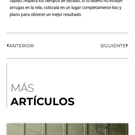
rápido; respeta los tiempos de secado; si tu diseño no incluye
arrugas en la tela, colócala en un lugar completamente liso y
plano para obtener un mejor resultado.
Ant
Sigu
ANTERIOR
SIGUIENTE
MÁS
ARTÍCULOS