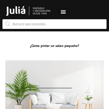
Ir
al
contenido
Búsqueda
de
productos
¿Cómo pintar un salon pequeño?