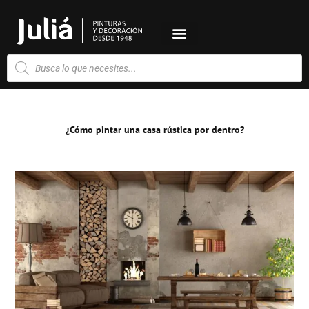
Ir
al
contenido
Búsqueda
de
productos
¿Cómo pintar una casa rústica por dentro?