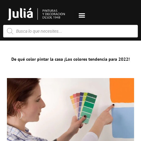
Ir
al
contenido
Búsqueda
de
productos
De qué color pintar la casa ¡Los colores tendencia para 2022!